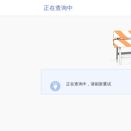
正在查询中
正在查询中，请刷新重试