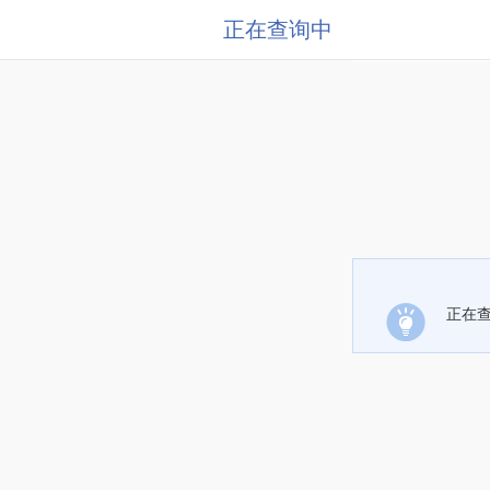
正在查询中
正在