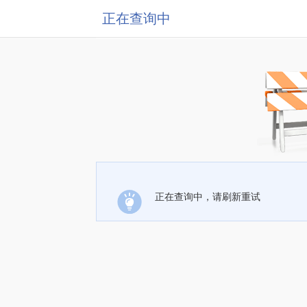
正在查询中
正在查询中，请刷新重试